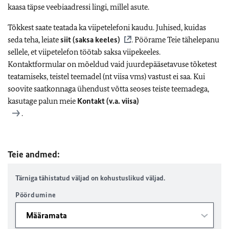
kaasa täpse veebiaadressi lingi, millel asute.
Tõkkest saate teatada ka viipetelefoni kaudu. Juhised, kuidas
seda teha, leiate
siit (saksa keeles)
. Pöörame Teie tähelepanu
sellele, et viipetelefon töötab saksa viipekeeles.
Kontaktformular on mõeldud vaid juurdepääsetavuse tõketest
teatamiseks, teistel teemadel (nt viisa vms) vastust ei saa. Kui
soovite saatkonnaga ühendust võtta seoses teiste teemadega,
kasutage palun meie
Kontakt (v.a. viisa)
.
Teie andmed:
Tärniga tähistatud väljad on kohustuslikud väljad.
Pöördumine