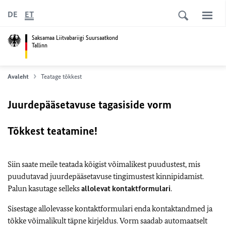
DE
ET
Saksamaa Liitvabariigi Suursaatkond
Tallinn
Avaleht
Teatage tõkkest
Juurdepääsetavuse tagasiside vorm
Tõkkest teatamine!
Siin saate meile teatada kõigist võimalikest puudustest, mis
puudutavad juurdepääsetavuse tingimustest kinnipidamist.
Palun kasutage selleks
allolevat kontaktformulari
.
Sisestage allolevasse kontaktformulari enda kontaktandmed ja
tõkke võimalikult täpne kirjeldus. Vorm saadab automaatselt