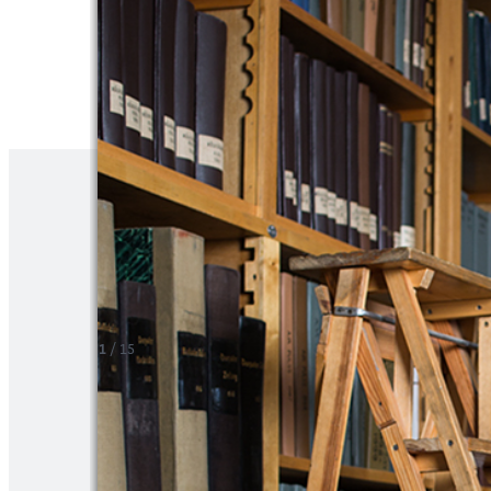
1
/
15