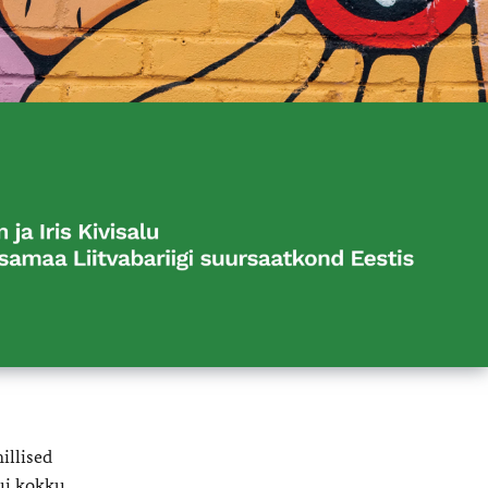
illised
ui kokku