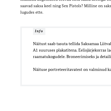
saavad saksa keel ning Sex Pistols? Milline on saks
lugudes ette.
Info
Näitust saab tasuta tellida Saksamaa Liitva
A1 suuruses plakatitena. Eelisjärjekorras l
raamatukogudele. Broneerimiseks ja detail
Näituse portreteeritavatest on valminud ka