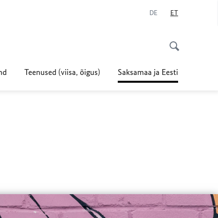
DE
ET
ond
Teenused (viisa,
õigus)
Saksamaa ja Eesti