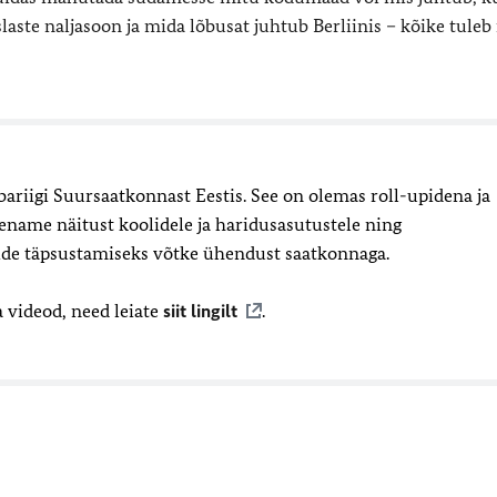
laste naljasoon ja mida lõbusat juhtub Berliinis – kõike tuleb
bariigi Suursaatkonnast Eestis. See on olemas roll-upidena ja
aename näitust koolidele ja haridusasutustele ning
ide täpsustamiseks võtke ühendust saatkonnaga.
 videod, need leiate
siit lingilt
.