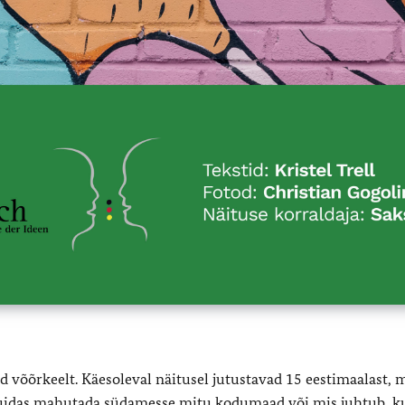
õõrkeelt. Käesoleval näitusel jutustavad 15 eestimaalast, m
 Kuidas mahutada südamesse mitu kodumaad või mis juhtub, k