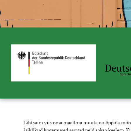
Lihtsaim viis oma maailma muuta on õppida mõnd v
isiklikud kogemused seovad neid saksa keelega.