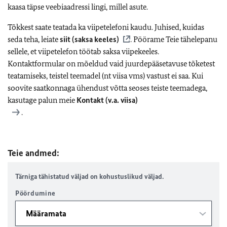
kaasa täpse veebiaadressi lingi, millel asute.
Tõkkest saate teatada ka viipetelefoni kaudu. Juhised, kuidas
seda teha, leiate
siit (saksa keeles)
. Pöörame Teie tähelepanu
sellele, et viipetelefon töötab saksa viipekeeles.
Kontaktformular on mõeldud vaid juurdepääsetavuse tõketest
teatamiseks, teistel teemadel (nt viisa vms) vastust ei saa. Kui
soovite saatkonnaga ühendust võtta seoses teiste teemadega,
kasutage palun meie
Kontakt (v.a. viisa)
.
Teie andmed:
Tärniga tähistatud väljad on kohustuslikud väljad.
Pöördumine