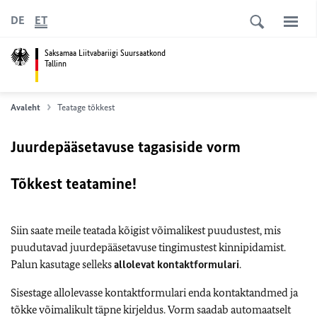
DE
ET
Saksamaa Liitvabariigi Suursaatkond
Tallinn
Avaleht
Teatage tõkkest
Juurdepääsetavuse tagasiside vorm
Tõkkest teatamine!
Siin saate meile teatada kõigist võimalikest puudustest, mis
puudutavad juurdepääsetavuse tingimustest kinnipidamist.
Palun kasutage selleks
allolevat kontaktformulari
.
Sisestage allolevasse kontaktformulari enda kontaktandmed ja
tõkke võimalikult täpne kirjeldus. Vorm saadab automaatselt